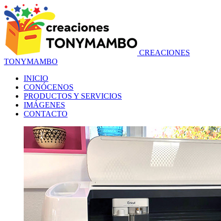
C
R
E
A
C
I
O
N
E
S
T
O
N
Y
M
A
M
B
O
INICIO
CONÓCENOS
PRODUCTOS Y SERVICIOS
IMÁGENES
CONTACTO